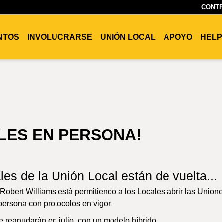
CONTR
ENTOS
INVOLUCRARSE
UNIÓN LOCAL
APOYO
HELP
LES EN PERSONA!
es de la Unión Local están de vuelta...
Robert Williams está permitiendo a los Locales abrir las Union
persona con protocolos en vigor.
e reanudarán en julio, con un modelo híbrido.