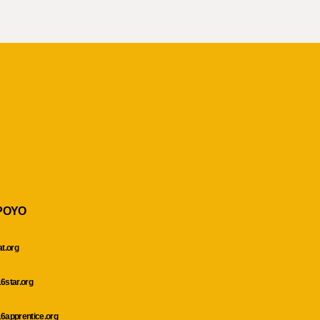
POYO
at.org
6star.org
6apprentice.org