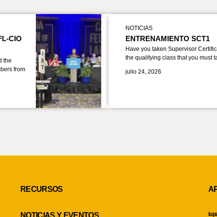
NOTICIAS
FL-CIO
ENTRENAMIENTO SCT1
Have you taken Supervisor Certific
the qualifying class that you must 
d the
bers from
julio 24, 2026
RECURSOS
A
iup
NOTICIAS Y EVENTOS