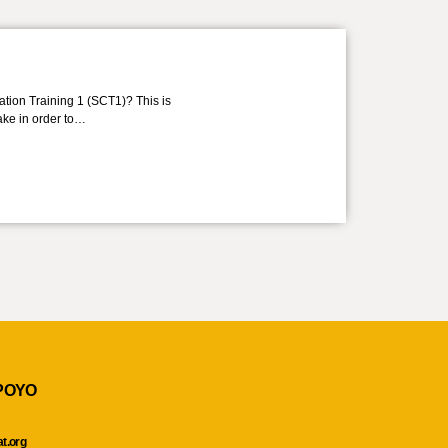
ation Training 1 (SCT1)? This is
take in order to…
POYO
at.org