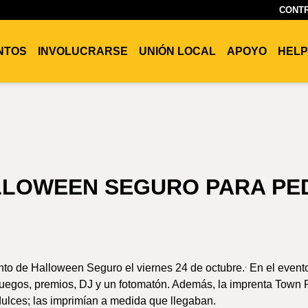
CONTR
ENTOS
INVOLUCRARSE
UNIÓN LOCAL
APOYO
HELP
LLOWEEN SEGURO PARA PE
.
ento de Halloween Seguro el viernes 24 de octubre.
En el event
juegos, premios, DJ y un fotomatón. Además, la imprenta Town P
dulces; las imprimían a medida que llegaban.