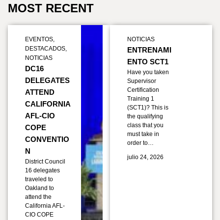
MOST RECENT
EVENTOS
,
NOTICIAS
DESTACADOS
,
ENTRENAMI
NOTICIAS
ENTO SCT1
DC16
Have you taken
DELEGATES
Supervisor
Certification
ATTEND
Training 1
CALIFORNIA
(SCT1)? This is
AFL-CIO
the qualifying
class that you
COPE
must take in
CONVENTIO
order to…
N
julio 24, 2026
District Council
16 delegates
traveled to
Oakland to
attend the
California AFL-
CIO COPE