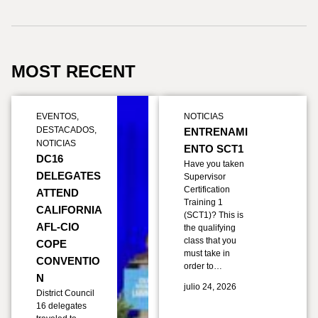
MOST RECENT
EVENTOS
,
NOTICIAS
DESTACADOS
,
ENTRENAMI
NOTICIAS
ENTO SCT1
DC16
Have you taken
DELEGATES
Supervisor
Certification
ATTEND
Training 1
CALIFORNIA
(SCT1)? This is
AFL-CIO
the qualifying
class that you
COPE
must take in
CONVENTIO
order to…
N
julio 24, 2026
District Council
16 delegates