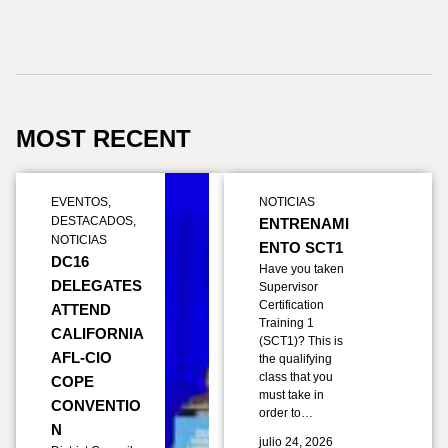
MOST RECENT
EVENTOS
,
NOTICIAS
DESTACADOS
,
ENTRENAMI
NOTICIAS
ENTO SCT1
DC16
Have you taken
DELEGATES
Supervisor
Certification
ATTEND
Training 1
CALIFORNIA
(SCT1)? This is
AFL-CIO
the qualifying
class that you
COPE
must take in
CONVENTIO
order to…
N
julio 24, 2026