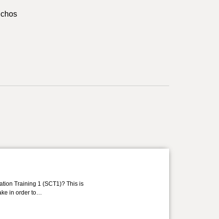
uchos
ation Training 1 (SCT1)? This is
take in order to…