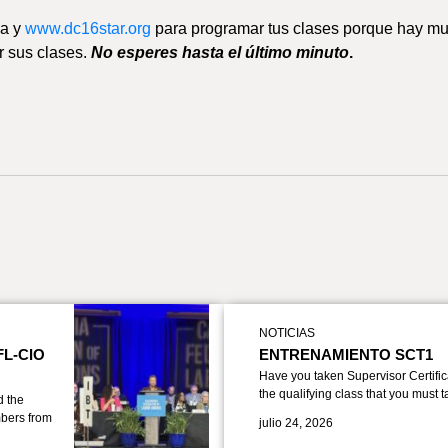
sa y
www.dc16star.org
para programar tus clases porque hay m
r sus clases.
No esperes hasta el último minuto
.
NOTICIAS
FL-CIO
ENTRENAMIENTO SCT1
Have you taken Supervisor Certific
the qualifying class that you must 
d the
bers from
julio 24, 2026