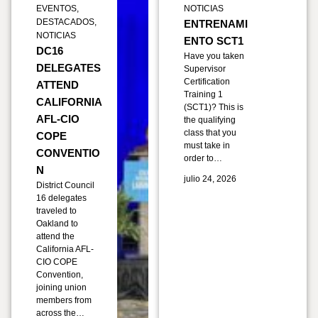
EVENTOS
,
NOTICIAS
DESTACADOS
,
ENTRENAMI
NOTICIAS
ENTO SCT1
DC16
Have you taken
DELEGATES
Supervisor
Certification
ATTEND
Training 1
CALIFORNIA
(SCT1)? This is
AFL-CIO
the qualifying
class that you
COPE
must take in
CONVENTIO
order to…
N
julio 24, 2026
District Council
16 delegates
traveled to
Oakland to
attend the
California AFL-
CIO COPE
Convention,
joining union
members from
across the…