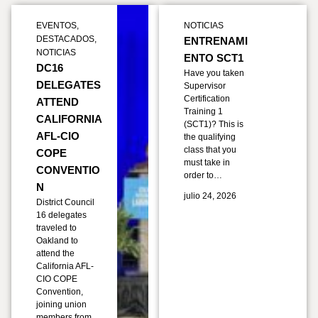
EVENTOS
,
NOTICIAS
DESTACADOS
,
ENTRENAMI
NOTICIAS
ENTO SCT1
DC16
Have you taken
DELEGATES
Supervisor
Certification
ATTEND
Training 1
CALIFORNIA
(SCT1)? This is
AFL-CIO
the qualifying
class that you
COPE
must take in
CONVENTIO
order to…
N
julio 24, 2026
District Council
16 delegates
traveled to
Oakland to
attend the
California AFL-
CIO COPE
Convention,
joining union
members from