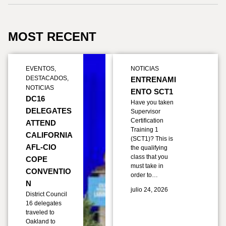
MOST RECENT
EVENTOS
,
NOTICIAS
DESTACADOS
,
ENTRENAMI
NOTICIAS
ENTO SCT1
DC16
Have you taken
DELEGATES
Supervisor
Certification
ATTEND
Training 1
CALIFORNIA
(SCT1)? This is
AFL-CIO
the qualifying
class that you
COPE
must take in
CONVENTIO
order to…
N
julio 24, 2026
District Council
16 delegates
traveled to
Oakland to