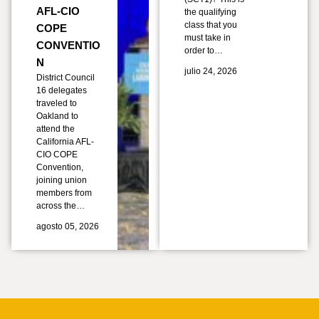
AFL-CIO
the qualifying
class that you
COPE
must take in
CONVENTIO
order to…
N
julio 24, 2026
District Council
16 delegates
traveled to
Oakland to
attend the
California AFL-
CIO COPE
Convention,
joining union
members from
across the…
agosto 05, 2026