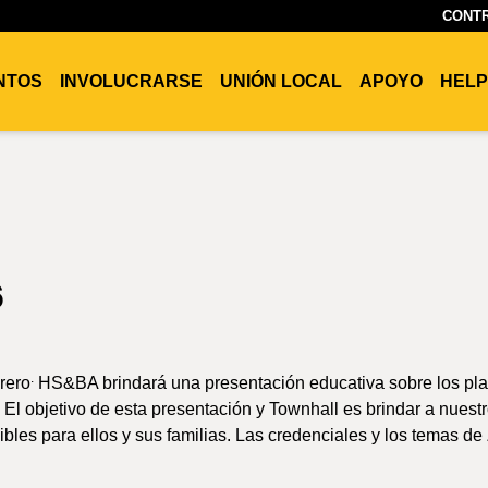
CONTR
ENTOS
INVOLUCRARSE
UNIÓN LOCAL
APOYO
HELP
6
.
rero
HS&BA brindará una presentación educativa sobre los pl
l objetivo de esta presentación y Townhall es brindar a nuest
bles para ellos y sus familias. Las credenciales y los temas d