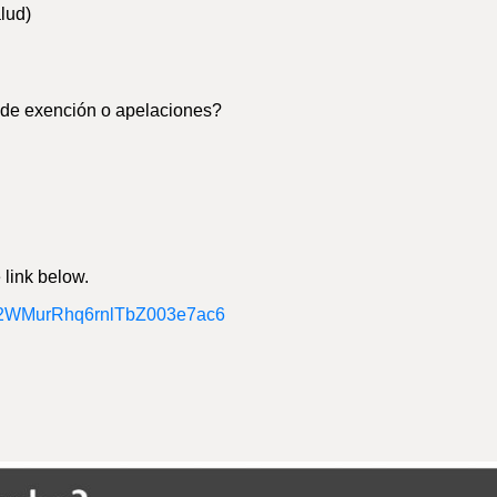
lud)
 de exención o apelaciones?
e link below.
yMB2WMurRhq6rnlTbZ003e7ac6