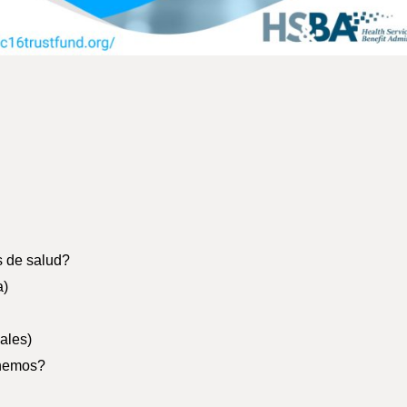
s de salud?
a)
ales)
enemos?