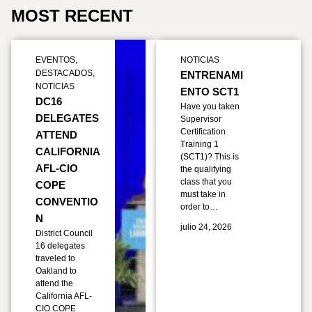
MOST RECENT
EVENTOS
,
NOTICIAS
DESTACADOS
,
ENTRENAMI
NOTICIAS
ENTO SCT1
DC16
Have you taken
DELEGATES
Supervisor
Certification
ATTEND
Training 1
CALIFORNIA
(SCT1)? This is
AFL-CIO
the qualifying
class that you
COPE
must take in
CONVENTIO
order to…
N
julio 24, 2026
District Council
16 delegates
traveled to
Oakland to
attend the
California AFL-
CIO COPE