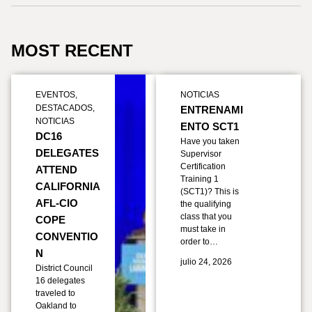
MOST RECENT
EVENTOS
,
NOTICIAS
DESTACADOS
,
ENTRENAMI
NOTICIAS
ENTO SCT1
DC16
Have you taken
DELEGATES
Supervisor
Certification
ATTEND
Training 1
CALIFORNIA
(SCT1)? This is
AFL-CIO
the qualifying
class that you
COPE
must take in
CONVENTIO
order to…
N
julio 24, 2026
District Council
16 delegates
traveled to
Oakland to