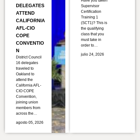
Have you taken
DELEGATES
Supervisor
Certification
ATTEND
Training 1
CALIFORNIA
(SCT1)? This is
AFL-CIO
the qualifying
class that you
COPE
must take in
CONVENTIO
order to…
N
julio 24, 2026
District Council
16 delegates
traveled to
Oakland to
attend the
California AFL-
CIO COPE
Convention,
joining union
members from
across the…
agosto 05, 2026