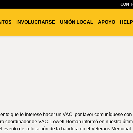
CONTR
ENTOS
INVOLUCRARSE
UNIÓN LOCAL
APOYO
HELP
vento que le interese hacer un VAC, por favor comuníquese con
tro coordinador de VAC. Lowell Homan informó en nuestra últi
l evento de colocación de la bandera en el Veterans Memorial