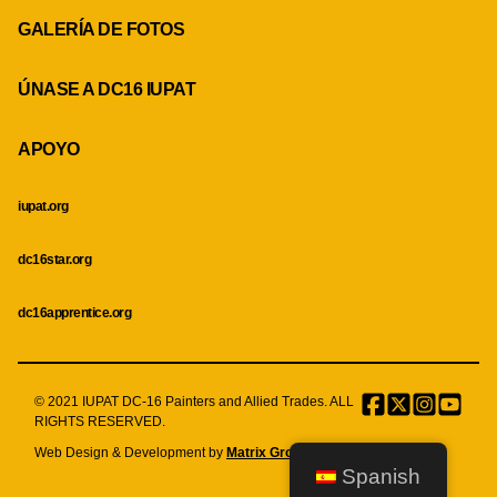
GALERÍA DE FOTOS
ÚNASE A DC16 IUPAT
APOYO
iupat.org
dc16star.org
dc16apprentice.org
© 2021 IUPAT DC-16 Painters and Allied Trades. ALL
Facebook
Twitter
Instagr
Menu
RIGHTS RESERVED.
Item
Web Design & Development by
Matrix Group International, Inc.
Spanish