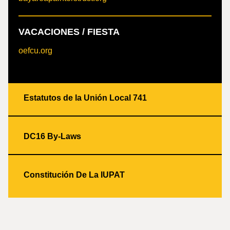
VACACIONES / FIESTA
oefcu.org
Estatutos de la Unión Local 741
DC16 By-Laws
Constitución De La IUPAT