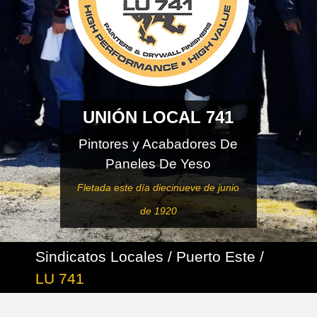
UNIÓN LOCAL 741
Pintores y Acabadores De
Paneles De Yeso
Fletada este día diecinueve de junio
de 1920
Sindicatos Locales / Puerto Este /
LU 741