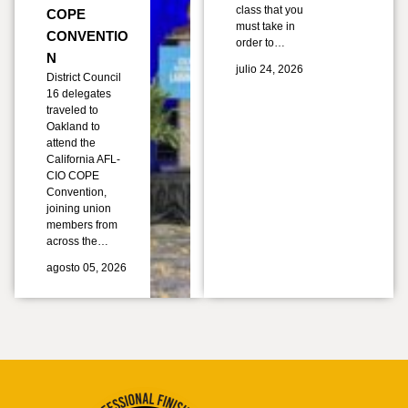
class that you
COPE
must take in
CONVENTIO
order to…
N
julio 24, 2026
District Council
16 delegates
traveled to
Oakland to
attend the
California AFL-
CIO COPE
Convention,
joining union
members from
across the…
agosto 05, 2026