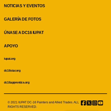
NOTICIAS Y EVENTOS
GALERÍA DE FOTOS
ÚNASE A DC16 IUPAT
APOYO
iupat.org
dc16star.org
dc16apprentice.org
© 2021 IUPAT DC-16 Painters and Allied Trades. ALL
Facebook
Twitter
Instagr
Menu
RIGHTS RESERVED.