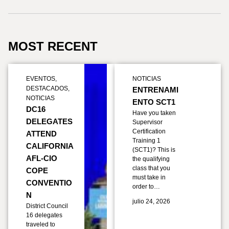
MOST RECENT
EVENTOS
,
NOTICIAS
DESTACADOS
,
ENTRENAMI
NOTICIAS
ENTO SCT1
DC16
Have you taken
DELEGATES
Supervisor
Certification
ATTEND
Training 1
CALIFORNIA
(SCT1)? This is
AFL-CIO
the qualifying
class that you
COPE
must take in
CONVENTIO
order to…
N
julio 24, 2026
District Council
16 delegates
traveled to