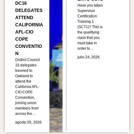
DC16
Have you taken
DELEGATES
Supervisor
Certification
ATTEND
Training 1
CALIFORNIA
(SCT1)? This is
AFL-CIO
the qualifying
class that you
COPE
must take in
CONVENTIO
order to…
N
julio 24, 2026
District Council
16 delegates
traveled to
Oakland to
attend the
California AFL-
CIO COPE
Convention,
joining union
members from
across the…
agosto 05, 2026