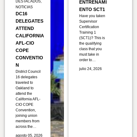
DESTACADOS
,
ENTRENAMI
NOTICIAS
ENTO SCT1
DC16
Have you taken
DELEGATES
Supervisor
Certification
ATTEND
Training 1
CALIFORNIA
(SCT1)? This is
AFL-CIO
the qualifying
class that you
COPE
must take in
CONVENTIO
order to…
N
julio 24, 2026
District Council
16 delegates
traveled to
Oakland to
attend the
California AFL-
CIO COPE
Convention,
joining union
members from
across the…
agosto 05, 2026