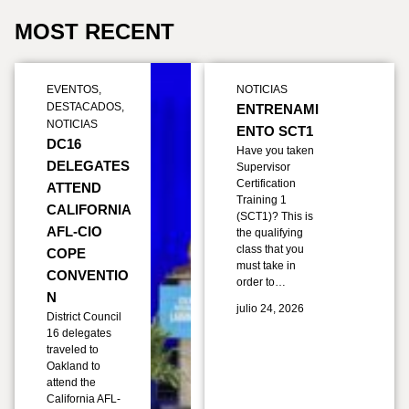
MOST RECENT
EVENTOS
,
NOTICIAS
DESTACADOS
,
ENTRENAMI
NOTICIAS
ENTO SCT1
DC16
Have you taken
DELEGATES
Supervisor
Certification
ATTEND
Training 1
CALIFORNIA
(SCT1)? This is
AFL-CIO
the qualifying
class that you
COPE
must take in
CONVENTIO
order to…
N
julio 24, 2026
District Council
16 delegates
traveled to
Oakland to
attend the
California AFL-