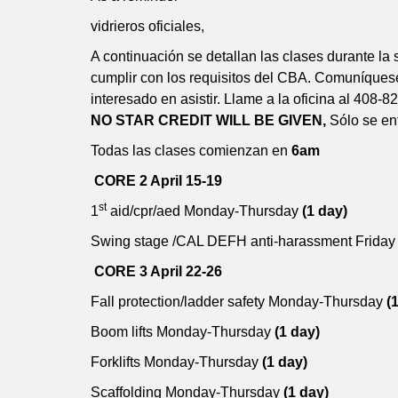
vidrieros oficiales,
A continuación se detallan las clases durante la
cumplir con los requisitos del CBA. Comuníquese
interesado en asistir. Llame a la oficina al 408-8
NO STAR CREDIT WILL BE GIVEN,
Sólo se ent
Todas las clases comienzan en
6am
CORE 2 April 15-19
st
1
aid/cpr/aed Monday-Thursday
(1 day)
Swing stage /CAL DEFH anti-harassment Frida
CORE 3 April 22-26
Fall protection/ladder safety Monday-Thursday
(
Boom lifts Monday-Thursday
(1 day)
Forklifts Monday-Thursday
(1 day)
Scaffolding Monday-Thursday
(1 day)