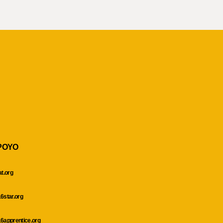
POYO
at.org
6star.org
6apprentice.org