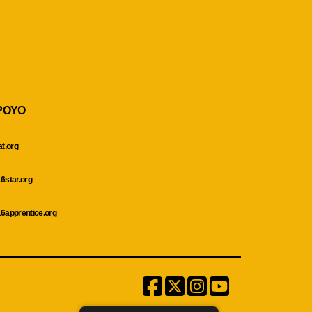
POYO
at.org
6star.org
6apprentice.org
Facebook
Twitter
Instagram
Menu
Item