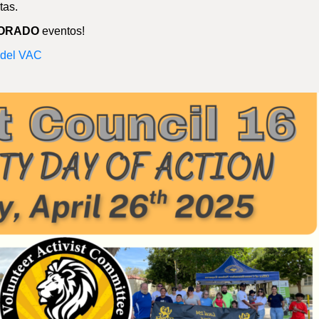
tas.
ORADO
eventos!
s del VAC