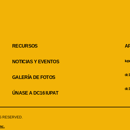
RECURSOS
A
iup
NOTICIAS Y EVENTOS
dc1
GALERÍA DE FOTOS
dc1
ÚNASE A DC16 IUPAT
HTS RESERVED.
nc.