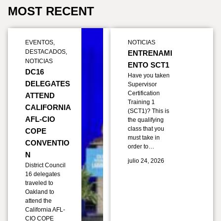
MOST RECENT
EVENTOS
,
NOTICIAS
DESTACADOS
,
ENTRENAMI
NOTICIAS
ENTO SCT1
DC16
Have you taken
DELEGATES
Supervisor
Certification
ATTEND
Training 1
CALIFORNIA
(SCT1)? This is
AFL-CIO
the qualifying
class that you
COPE
must take in
CONVENTIO
order to…
N
julio 24, 2026
District Council
16 delegates
traveled to
Oakland to
attend the
California AFL-
CIO COPE