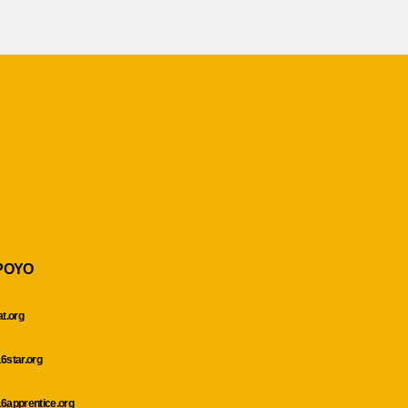
POYO
at.org
6star.org
6apprentice.org