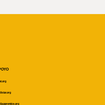
POYO
at.org
6star.org
6apprentice.org