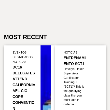
MOST RECENT
EVENTOS
,
NOTICIAS
DESTACADOS
,
ENTRENAMI
NOTICIAS
ENTO SCT1
DC16
Have you taken
DELEGATES
Supervisor
Certification
ATTEND
Training 1
CALIFORNIA
(SCT1)? This is
AFL-CIO
the qualifying
class that you
COPE
must take in
CONVENTIO
order to…
N