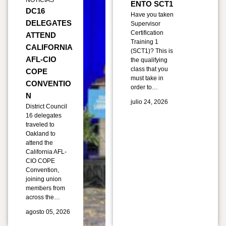
ENTO SCT1
DC16
Have you taken
DELEGATES
Supervisor
Certification
ATTEND
Training 1
CALIFORNIA
(SCT1)? This is
AFL-CIO
the qualifying
class that you
COPE
must take in
CONVENTIO
order to…
N
julio 24, 2026
District Council
16 delegates
traveled to
Oakland to
attend the
California AFL-
CIO COPE
Convention,
joining union
members from
across the…
agosto 05, 2026