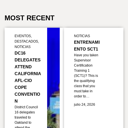
MOST RECENT
EVENTOS
,
NOTICIAS
DESTACADOS
,
ENTRENAMI
NOTICIAS
ENTO SCT1
DC16
Have you taken
DELEGATES
Supervisor
Certification
ATTEND
Training 1
CALIFORNIA
(SCT1)? This is
AFL-CIO
the qualifying
class that you
COPE
must take in
CONVENTIO
order to…
N
julio 24, 2026
District Council
16 delegates
traveled to
Oakland to
attend the