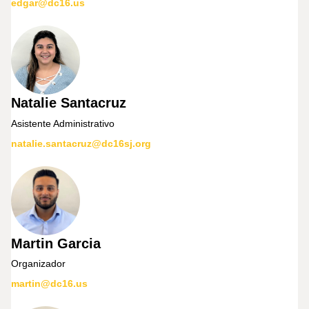
edgar@dc16.us
Natalie Santacruz
Asistente Administrativo
natalie.santacruz@dc16sj.org
Martin Garcia
Organizador
martin@dc16.us