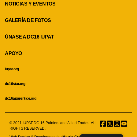
NOTICIAS Y EVENTOS
GALERÍA DE FOTOS
ÚNASE A DC16 IUPAT
APOYO
iupat.org
dc16star.org
dc16apprentice.org
© 2021 IUPAT DC-16 Painters and Allied Trades. ALL
Facebook
Twitter
Instagr
Menu
RIGHTS RESERVED.
Item
Web Design & Development by
Matrix Group International, Inc.