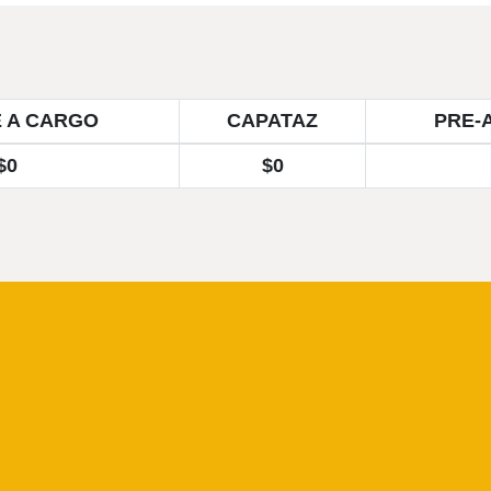
 A CARGO
CAPATAZ
PRE-
$0
$0