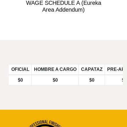
WAGE SCHEDULE A (Eureka
Area Addendum)
OFICIAL
HOMBRE A CARGO
CAPATAZ
PRE-AP
$0
$0
$0
$0