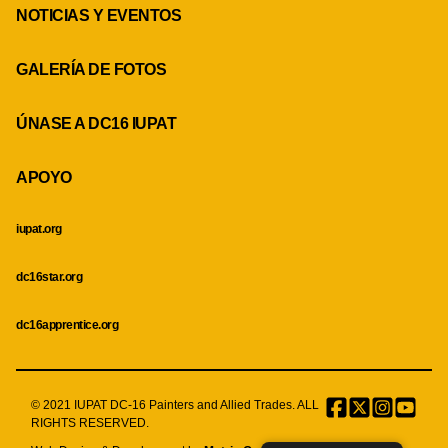
NOTICIAS Y EVENTOS
GALERÍA DE FOTOS
ÚNASE A DC16 IUPAT
APOYO
iupat.org
dc16star.org
dc16apprentice.org
© 2021 IUPAT DC-16 Painters and Allied Trades. ALL
Facebook
Twitter
Instagr
Menu
RIGHTS RESERVED.
Item