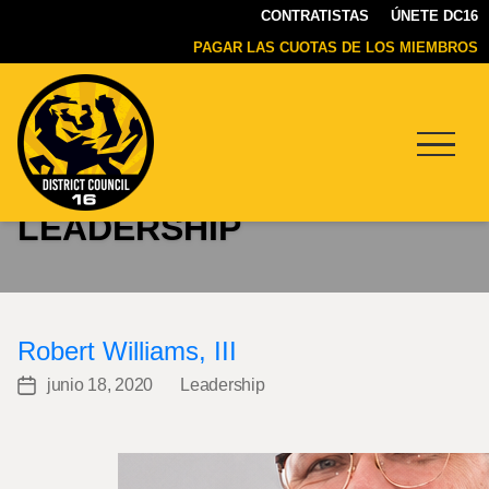
CONTRATISTAS
ÚNETE DC16
PAGAR LAS CUOTAS DE LOS MIEMBROS
Menu
LEADERSHIP
DC16
UNION
Robert Williams, III
junio 18, 2020
Leadership
Post
Categories
date