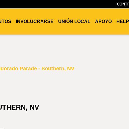
CONTR
ENTOS
INVOLUCRARSE
UNIÓN LOCAL
APOYO
HELP
ldorado Parade - Southern, NV
UTHERN, NV