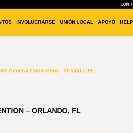
CONTR
ENTOS
INVOLUCRARSE
UNIÓN LOCAL
APOYO
HELP
PAT General Convention - Orlando, FL
NTION – ORLANDO, FL