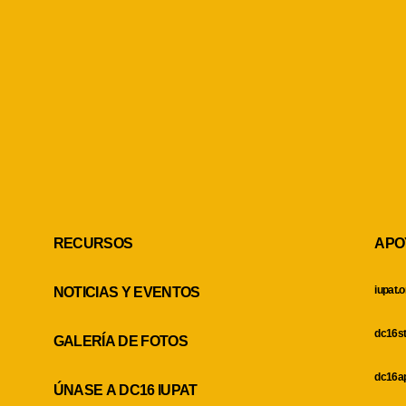
RECURSOS
APO
iupat.o
NOTICIAS Y EVENTOS
dc16st
GALERÍA DE FOTOS
dc16ap
ÚNASE A DC16 IUPAT