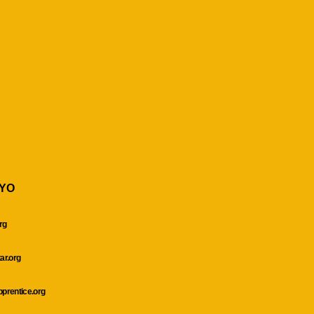
YO
rg
ar.org
prentice.org